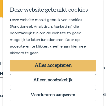
Eten en drinken
K
Z
Op en aan het water
Deze website gebruikt cookies
a
o
M
Streekproducten
a
e
e
Deze website maakt gebruik van cookies
G
Met kinderen
r
k
Activiteit
n
(Functioneel, Analytisch, Marketing) die
a
t
e
u
noodzakelijk zijn om de website zo goed
n
Routes
aanmeldformulier
n
mogelijk te laten functioneren. Door op
a
Wandelroutes
accepteren te klikken, geef je aan hiermee
a
Fietsroutes
akkoord te gaan.
r
d
Overnachten
Informatie over de activiteit
Alles accepteren
e
Bijzonder overnachten
v
Naam van de activiteit
*
h
Bed & Breakfast
e
o
Alleen noodzakelijk
Hotel
r
m
Camping
p
e
Groepsaccommodaties
Omschrijving
Voorkeuren aanpassen
l
p