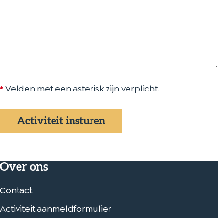
t
*
Velden met een asterisk zijn verplicht.
Activiteit insturen
Over ons
Contact
Activiteit aanmeldformulier