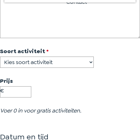
i
a
Contact
c
g
h
e
t
v
Soort activiteit
*
e
r
p
Prijs
l
€
i
c
Voer 0 in voor gratis activiteiten.
h
t
Datum en tijd