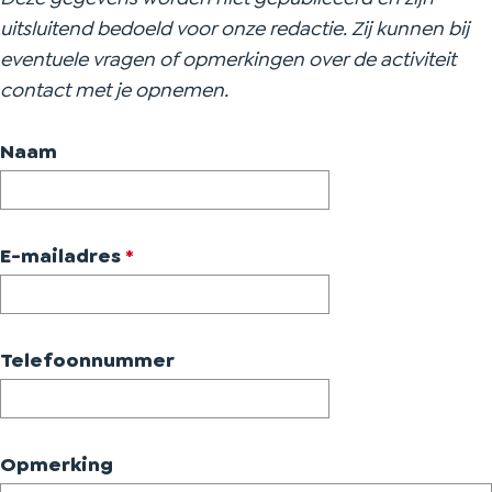
uitsluitend bedoeld voor onze redactie. Zij kunnen bij
eventuele vragen of opmerkingen over de activiteit
contact met je opnemen.
Naam
v
E-mailadres
*
e
r
p
Telefoonnummer
l
i
c
Opmerking
h