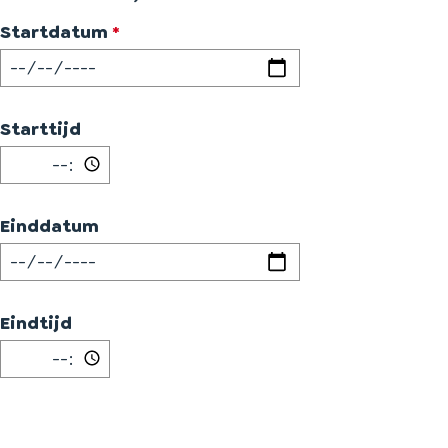
v
Startdatum
*
e
r
p
Starttijd
l
i
c
Einddatum
h
t
Eindtijd