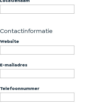
Locatienaam
h
t
Contactinformatie
Website
E-mailadres
Telefoonnummer