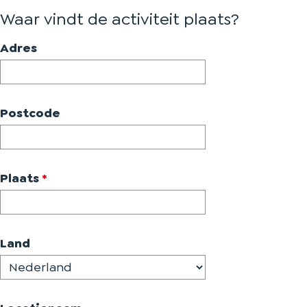
Waar vindt de activiteit plaats?
Adres
Postcode
v
Plaats
*
e
r
p
Land
l
i
c