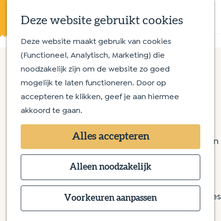
Eten en drinken
K
Z
Op en aan het water
Deze website gebruikt cookies
a
o
M
Streekproducten
a
e
e
Deze website maakt gebruik van cookies
G
Met kinderen
r
k
n
(Functioneel, Analytisch, Marketing) die
a
t
e
u
noodzakelijk zijn om de website zo goed
n
Routes
n
Samen wandelen en
mogelijk te laten functioneren. Door op
a
Wandelroutes
accepteren te klikken, geef je aan hiermee
a
Fietsroutes
genieten op landgoed
akkoord te gaan.
r
Seldensate en omgeving
d
Overnachten
Alles accepteren
e
Bijzonder overnachten
Kasteel landgoed Seldensate
h
Bed & Breakfast
Laan van Seldensate 4
o
Alleen noodzakelijk
Hotel
5258 VD Berlicum
m
Camping
n
Plan je route
e
Groepsaccommodaties
Voorkeuren aanpassen
a
p
n
a