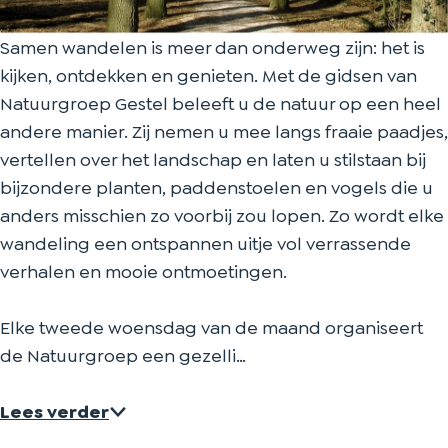
g
e
n
e
g
Samen wandelen is meer dan onderweg zijn: het is
e
n
e
n
e
kijken, ontdekken en genieten. Met de gidsen van
n
g
n
e
n
Natuurgroep Gestel beleeft u de natuur op een heel
i
e
g
n
i
andere manier. Zij nemen u mee langs fraaie paadjes,
e
n
e
g
e
vertellen over het landschap en laten u stilstaan bij
t
i
n
e
t
bijzondere planten, paddenstoelen en vogels die u
e
e
i
n
e
anders misschien zo voorbij zou lopen. Zo wordt elke
n
t
e
i
n
wandeling een ontspannen uitje vol verrassende
o
e
t
e
o
verhalen en mooie ontmoetingen.
p
n
e
t
p
l
o
n
e
l
Elke tweede woensdag van de maand organiseert
a
p
o
n
a
de Natuurgroep een gezelli…
n
l
p
o
n
d
a
l
p
d
Lees verder
g
n
a
l
g
o
d
n
a
o