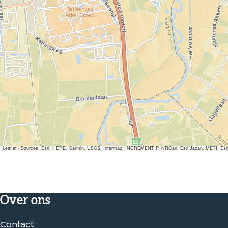
Leaflet
|
Sources: Esri, HERE, Garmin, USGS, Intermap, INCREMENT P, NRCan, Esri Japan, METI, Esri Ch
Over ons
Contact