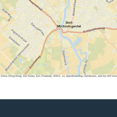
ina (Hong Kong), Esri Korea, Esri (Thailand), NGCC, (c) OpenStreetMap contributors, and the GIS Us