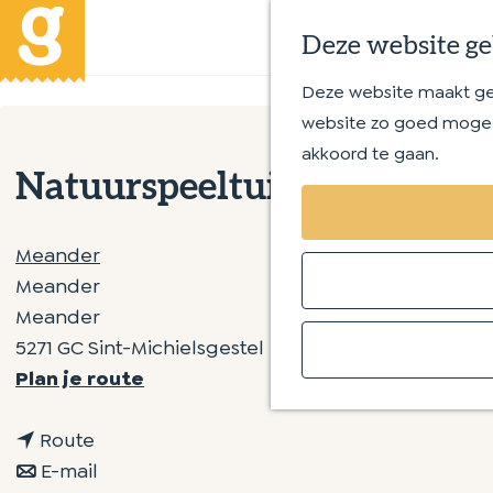
Deze website ge
Deze website maakt gebr
G
website zo goed mogeli
a
akkoord te gaan.
n
Natuurspeeltuin Gestel - 10 
a
a
r
Meander
d
Meander
e
Meander
h
5271 GC Sint-Michielsgestel
o
n
Plan je route
m
a
e
n
a
Route
p
a
n
r
E-mail