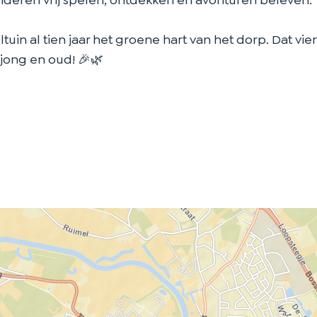
inderen vrij spelen, ontdekken en avonturen beleven.
eltuin al tien jaar het groene hart van het dorp. Dat vi
 jong en oud! 🎉🌿