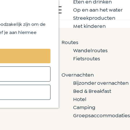
Eten en drinken
K
Z
Op en aan het water
a
o
M
Streekproducten
a
e
e
odzakelijk zijn om de
Met kinderen
r
k
n
ef je aan hiermee
t
e
u
Routes
n
Wandelroutes
Fietsroutes
Overnachten
Bijzonder overnachten
Bed & Breakfast
Hotel
Camping
Groepsaccommodaties