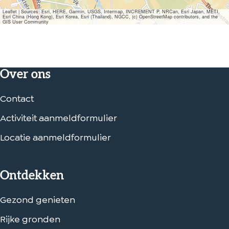
Leaflet
|
Sources: Esri, HERE, Garmin, USGS, Intermap, INCREMENT P, NRCan, Esri Japan, METI,
Esri China (Hong Kong), Esri Korea, Esri (Thailand), NGCC, (c) OpenStreetMap contributors, and the
GIS User Community
Over ons
Contact
Activiteit aanmeldformulier
Locatie aanmeldformulier
Ontdekken
Gezond genieten
Rijke gronden