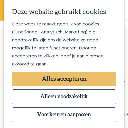
Eten en drinken
K
Z
Op en aan het water
Deze website gebruikt cookies
a
o
M
Streekproducten
a
e
e
Deze website maakt gebruik van cookies
G
Met kinderen
r
k
n
(Functioneel, Analytisch, Marketing) die
a
t
e
u
noodzakelijk zijn om de website zo goed
n
Routes
n
Cultuur Historische
mogelijk te laten functioneren. Door op
a
Wandelroutes
accepteren te klikken, geef je aan hiermee
a
Fietsroutes
Wandeling
akkoord te gaan.
r
d
Overnachten
Museum Romeins Halder
Alles accepteren
e
Bijzonder overnachten
Haanwijk 5B
h
Bed & Breakfast
5271VG Sint-Michielsgestel
o
Alleen noodzakelijk
Hotel
n
Plan je route
m
Camping
a
e
Groepsaccommodaties
Voorkeuren aanpassen
n
a
Route
p
a
n
r
E-mail