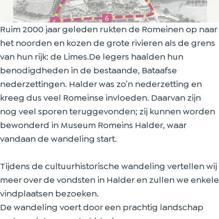
h
s
i
r
h
e
c
s
i
e
Ruim 2000 jaar geleden rukten de Romeinen op naar
W
h
c
s
W
het noorden en kozen de grote rivieren als de grens
a
e
h
c
a
van hun rijk: de Limes.De legers haalden hun
n
W
e
h
n
benodigdheden in de bestaande, Bataafse
d
a
W
e
d
nederzettingen. Halder was zo’n nederzetting en
e
n
a
W
e
kreeg dus veel Romeinse invloeden. Daarvan zijn
l
d
n
a
l
nog veel sporen teruggevonden; zij kunnen worden
i
e
d
n
i
bewonderd in Museum Romeins Halder, waar
n
l
e
d
n
vandaan de wandeling start.
g
i
l
e
g
n
i
l
Tijdens de cultuurhistorische wandeling vertellen wij
g
n
i
meer over de vondsten in Halder en zullen we enkele
g
n
vindplaatsen bezoeken.
g
De wandeling voert door een prachtig landschap