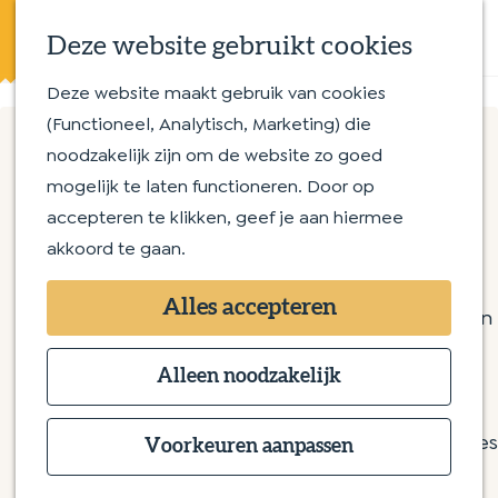
Eten en drinken
K
Z
Op en aan het water
Deze website gebruikt cookies
a
o
M
Streekproducten
a
e
e
Deze website maakt gebruik van cookies
G
Met kinderen
r
k
n
(Functioneel, Analytisch, Marketing) die
a
t
e
u
noodzakelijk zijn om de website zo goed
n
Routes
n
Tangosalon El Corazon
mogelijk te laten functioneren. Door op
a
Wandelroutes
accepteren te klikken, geef je aan hiermee
a
Fietsroutes
akkoord te gaan.
r
Kerkwijk 61
d
Overnachten
5258 KB Berlicum
Alles accepteren
e
Bijzonder overnachten
n
Plan je route
h
Bed & Breakfast
a
o
Alleen noodzakelijk
Hotel
n
a
Route
m
Camping
a
n
r
E-mail
e
Groepsaccommodaties
T
a
a
T
Bel
Voorkeuren aanpassen
p
a
r
a
v
a
Website