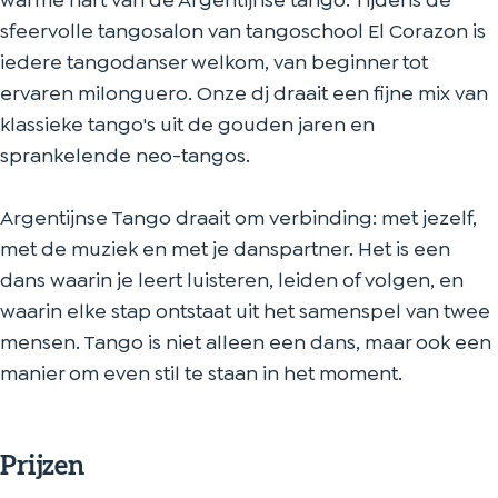
warme hart van de Argentijnse tango. Tijdens de
n
z
a
r
n
sfeervolle tangosalon van tangoschool El Corazon is
o
z
a
iedere tangodanser welkom, van beginner tot
n
o
z
ervaren milonguero. Onze dj draait een fijne mix van
n
o
klassieke tango's uit de gouden jaren en
n
sprankelende neo-tangos.
Argentijnse Tango draait om verbinding: met jezelf,
met de muziek en met je danspartner. Het is een
dans waarin je leert luisteren, leiden of volgen, en
waarin elke stap ontstaat uit het samenspel van twee
mensen. Tango is niet alleen een dans, maar ook een
manier om even stil te staan in het moment.
Prijzen