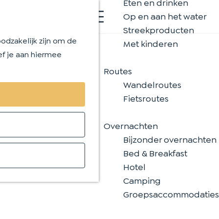
Eten en drinken
K
Z
Op en aan het water
a
o
M
Streekproducten
a
e
e
odzakelijk zijn om de
Met kinderen
r
k
n
ef je aan hiermee
t
e
u
Routes
n
Wandelroutes
Fietsroutes
Overnachten
Bijzonder overnachten
Bed & Breakfast
Hotel
Camping
Groepsaccommodaties