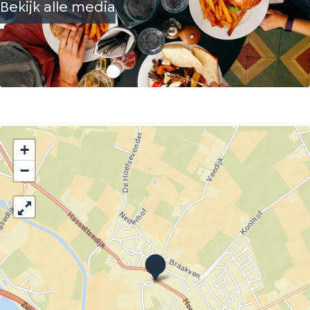
Bekijk alle media
+
−
E
e
t
c
a