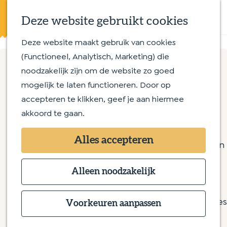
Eten en drinken
K
Z
Op en aan het water
Deze website gebruikt cookies
a
o
M
Streekproducten
a
e
e
Deze website maakt gebruik van cookies
G
Met kinderen
r
k
n
(Functioneel, Analytisch, Marketing) die
a
t
e
u
noodzakelijk zijn om de website zo goed
n
Routes
n
Eetcafé De Prins
mogelijk te laten functioneren. Door op
a
Wandelroutes
accepteren te klikken, geef je aan hiermee
a
Fietsroutes
akkoord te gaan.
r
Hoogstraat 50
d
Overnachten
5258 BE Berlicum
Alles accepteren
e
Bijzonder overnachten
n
Plan je route
h
Bed & Breakfast
a
o
Alleen noodzakelijk
Hotel
n
a
Route
m
Camping
a
n
r
E-mail
e
Groepsaccommodaties
E
a
a
E
Bel
Voorkeuren aanpassen
p
e
r
a
v
e
Website