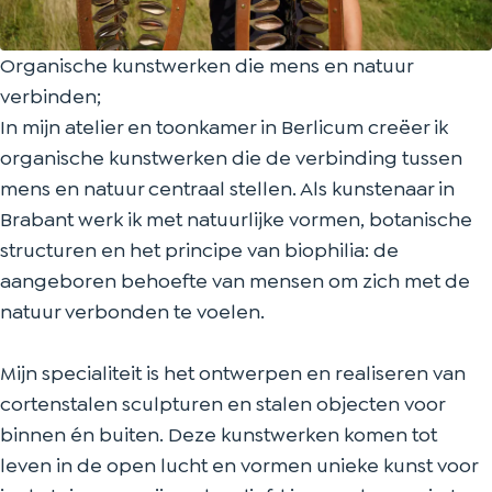
e
l
e
t
e
r
i
l
e
r
Organische kunstwerken die mens en natuur
J
e
i
l
J
verbinden;
u
r
e
i
u
In mijn atelier en toonkamer in Berlicum creëer ik
u
J
r
e
u
organische kunstwerken die de verbinding tussen
l
u
J
r
l
mens en natuur centraal stellen. Als kunstenaar in
R
u
u
J
R
Brabant werk ik met natuurlijke vormen, botanische
a
l
u
u
a
structuren en het principe van biophilia: de
m
R
l
u
m
aangeboren behoefte van mensen om zich met de
e
a
R
l
e
natuur verbonden te voelen.
a
m
a
R
a
u
e
m
a
u
Mijn specialiteit is het ontwerpen en realiseren van
a
e
m
cortenstalen sculpturen en stalen objecten voor
u
a
e
binnen én buiten. Deze kunstwerken komen tot
u
a
leven in de open lucht en vormen unieke kunst voor
u