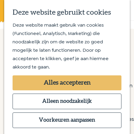
Eten en drinken
K
Z
Op en aan het water
Deze website gebruikt cookies
a
o
M
Streekproducten
a
e
e
Deze website maakt gebruik van cookies
G
Met kinderen
r
k
n
(Functioneel, Analytisch, Marketing) die
a
t
e
u
noodzakelijk zijn om de website zo goed
n
Routes
n
Kunstenaarsatelier Juul
mogelijk te laten functioneren. Door op
a
Wandelroutes
accepteren te klikken, geef je aan hiermee
a
Fietsroutes
Rameau
akkoord te gaan.
r
d
Overnachten
Kunstenaarsatelier Juul Rameau
Alles accepteren
e
Bijzonder overnachten
Runweg 28a
h
Bed & Breakfast
5258 BN Berlicum
o
Alleen noodzakelijk
Hotel
n
Plan je route
m
Camping
a
e
Groepsaccommodaties
Voorkeuren aanpassen
n
a
Route
p
a
n
r
E-mail