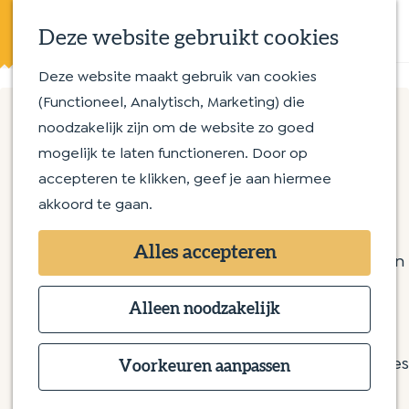
Eten en drinken
K
Z
Op en aan het water
Deze website gebruikt cookies
a
o
M
Streekproducten
a
e
e
Deze website maakt gebruik van cookies
G
Met kinderen
r
k
n
(Functioneel, Analytisch, Marketing) die
a
t
e
u
noodzakelijk zijn om de website zo goed
n
Routes
n
Sushi Eight
mogelijk te laten functioneren. Door op
a
Wandelroutes
accepteren te klikken, geef je aan hiermee
a
Fietsroutes
akkoord te gaan.
r
Sushi Eight
d
Overnachten
Torenstraat 3
Alles accepteren
e
Bijzonder overnachten
5271 BN Sint-Michielsgestel
h
Bed & Breakfast
n
Plan je route
o
Alleen noodzakelijk
Hotel
a
m
Camping
n
a
Route
e
Groepsaccommodaties
a
v
r
Website
Voorkeuren aanpassen
p
a
a
S