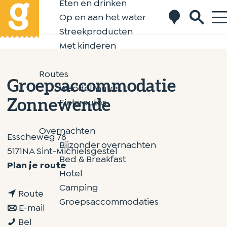
Eten en drinken
K
Z
Op en aan het water
a
o
Streekproducten
a
e
G
Met kinderen
r
k
a
t
e
n
Routes
n
Groepsaccommodatie
a
Wandelroutes
a
Fietsroutes
Zonnewende
r
d
Overnachten
Esscheweg 78
e
Bijzonder overnachten
5171NA Sint-Michielsgestel
h
Bed & Breakfast
n
Plan je route
o
Hotel
a
m
Camping
n
a
Route
e
Groepsaccommodaties
a
n
r
E-mail
p
G
a
a
G
Bel