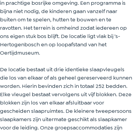
in prachtige bosrijke omgeving. Een programma is
e
t
a
d
e
bijna niet nodig, de kinderen gaan vanzelf naar
Z
i
t
a
Z
buiten om te spelen, hutten te bouwen en te
o
e
i
t
o
ravotten. Het terrein is omheind zodat iedereen op
n
Z
e
i
n
ons eigen stuk bos blijft. De locatie ligt vlak bij ‘s-
n
o
Z
e
n
Hertogenbosch en op loopafstand van het
e
n
o
Z
e
Oertijdmuseum.
w
n
n
o
w
e
e
n
n
e
De locatie bestaat uit drie identieke slaapvleugels
n
w
e
n
n
die los van elkaar of als geheel gereserveerd kunnen
d
e
w
e
d
worden. Hierin bevinden zich in totaal 252 bedden.
e
n
e
w
e
Elke vleugel bestaat vervolgens uit vijf blokken. Deze
d
n
e
blokken zijn los van elkaar afsluitbaar voor
e
d
n
gescheiden slaapruimtes. De kleinere tweepersoons
e
d
slaapkamers zijn uitermate geschikt als slaapkamer
e
voor de leiding. Onze groepsaccommodaties zijn