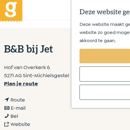
Deze website ge
Deze website maakt gebr
G
website zo goed mogeli
a
akkoord te gaan.
n
B&B bij Jet
a
a
r
Hof van Overkerk 6
d
5271 AG Sint-Michielsgestel
e
n
Plan je route
h
a
o
n
a
Route
m
a
n
r
E-mail
e
B
a
a
B
Bel
p
&
r
a
v
&
Website