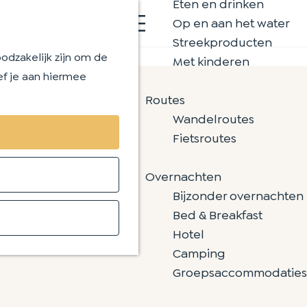
Eten en drinken
K
Z
Op en aan het water
a
o
M
Streekproducten
a
e
e
odzakelijk zijn om de
Met kinderen
r
k
n
ef je aan hiermee
t
e
u
Routes
n
Wandelroutes
Fietsroutes
Overnachten
Bijzonder overnachten
Bed & Breakfast
Hotel
Camping
Groepsaccommodaties