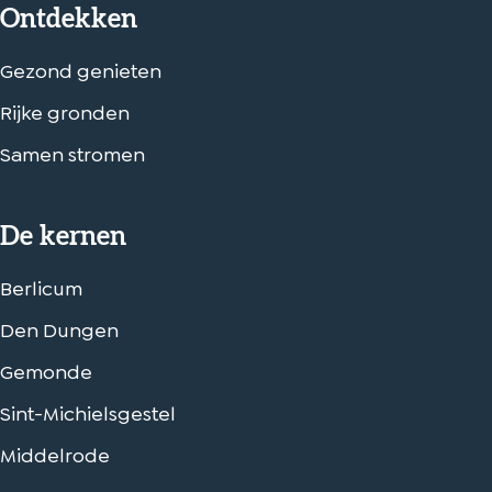
Ontdekken
g
e
g
i
n
i
Gezond genieten
n
n
Rijke gronden
a
a
o
o
Samen stromen
p
p
W
e
De kernen
h
-
a
m
Berlicum
t
a
Den Dungen
s
i
A
l
Gemonde
p
Sint-Michielsgestel
p
Middelrode