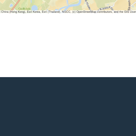
ina (Hong Kong), Esri Korea, Esri (Thailand), NGCC, (c) OpenStreetMap contributors, and the GIS Us