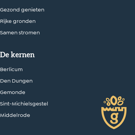
i
n
i
Gezond genieten
n
n
Rijke gronden
a
a
o
o
Samen stromen
p
p
W
e
De kernen
h
-
a
m
Berlicum
t
a
Den Dungen
s
i
A
l
Gemonde
p
Sint-Michielsgestel
p
Middelrode