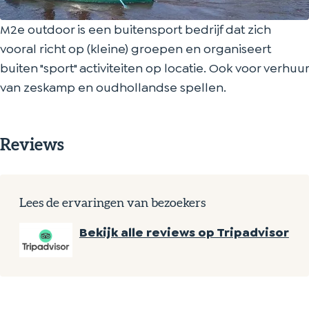
o
d
M2e outdoor is een buitensport bedrijf dat zich
o
o
vooral richt op (kleine) groepen en organiseert
r
o
buiten "sport" activiteiten op locatie. Ook voor verhuur
r
van zeskamp en oudhollandse spellen.
Reviews
Lees de ervaringen van bezoekers
Bekijk alle reviews op Tripadvisor