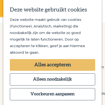
Eten en drinken
K
Z
Op en aan het water
Deze website gebruikt cookies
a
o
M
Streekproducten
a
e
e
Deze website maakt gebruik van cookies
G
Met kinderen
r
k
n
(Functioneel, Analytisch, Marketing) die
a
t
e
u
noodzakelijk zijn om de website zo goed
n
Routes
n
M2e outdoor
mogelijk te laten functioneren. Door op
a
Wandelroutes
accepteren te klikken, geef je aan hiermee
a
Fietsroutes
akkoord te gaan.
r
Menzel 59
d
Overnachten
5388 SX Nistelrode
Alles accepteren
e
Bijzonder overnachten
n
Plan je route
h
Bed & Breakfast
a
o
Alleen noodzakelijk
Hotel
n
a
Route
m
Camping
a
n
r
E-mail
e
Groepsaccommodaties
M
a
a
M
Bel
Voorkeuren aanpassen
p
2
r
a
v
2
Website