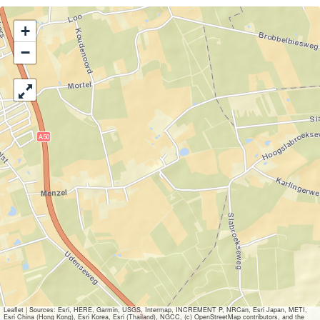
+
−
Leaflet
|
Sources: Esri, HERE, Garmin, USGS, Intermap, INCREMENT P, NRCan, Esri Japan, METI,
Esri China (Hong Kong), Esri Korea, Esri (Thailand), NGCC, (c) OpenStreetMap contributors, and the