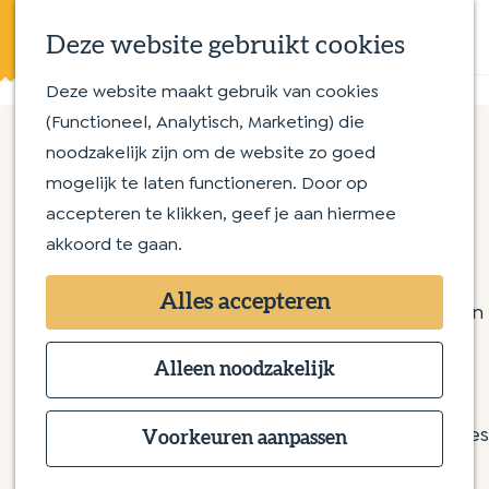
Eten en drinken
K
Z
Op en aan het water
Deze website gebruikt cookies
a
o
M
Streekproducten
a
e
e
Deze website maakt gebruik van cookies
G
Met kinderen
r
k
n
(Functioneel, Analytisch, Marketing) die
a
t
e
u
noodzakelijk zijn om de website zo goed
n
Routes
n
Huis Zegenwerp
mogelijk te laten functioneren. Door op
a
Wandelroutes
accepteren te klikken, geef je aan hiermee
a
Fietsroutes
akkoord te gaan.
r
Zegenwerp 5
d
Overnachten
5271 NC Sint-Michielsgestel
Alles accepteren
e
Bijzonder overnachten
n
Plan je route
h
Bed & Breakfast
a
o
Alleen noodzakelijk
Hotel
n
a
Route
m
Camping
a
r
e
Groepsaccommodaties
a
H
Voorkeuren aanpassen
Meer informatie
p
r
u