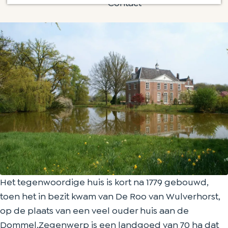
a
Contact
H
i
g
u
s
e
i
Z
s
e
Z
g
e
e
g
n
e
w
n
e
w
r
e
p
r
p
Het tegenwoordige huis is kort na 1779 gebouwd,
toen het in bezit kwam van De Roo van Wulverhorst,
op de plaats van een veel ouder huis aan de
Dommel.Zegenwerp is een landgoed van 70 ha dat