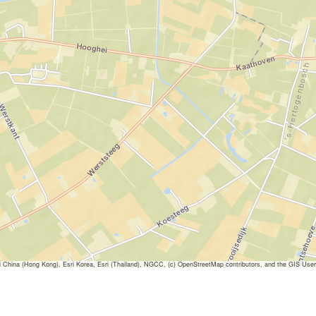
ina (Hong Kong), Esri Korea, Esri (Thailand), NGCC, (c) OpenStreetMap contributors, and the GIS Us