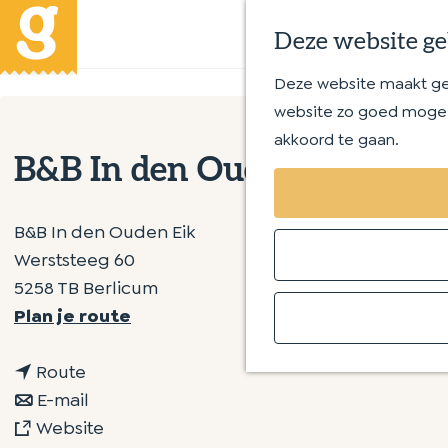
Deze website ge
Deze website maakt gebr
G
website zo goed mogeli
a
akkoord te gaan.
n
B&B In den Ouden Eik
a
a
r
B&B In den Ouden Eik
d
Werststeeg 60
e
5258 TB Berlicum
h
n
Plan je route
o
a
m
n
a
Route
e
a
n
r
E-mail
p
a
a
v
B
Website