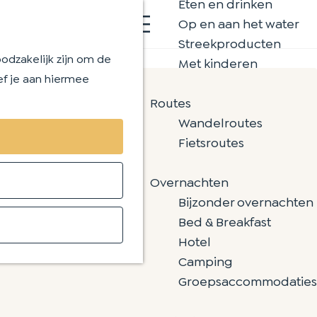
Eten en drinken
K
Z
Op en aan het water
a
o
M
Streekproducten
a
e
e
odzakelijk zijn om de
Met kinderen
r
k
n
ef je aan hiermee
t
e
u
Routes
n
Wandelroutes
Fietsroutes
Overnachten
Bijzonder overnachten
Bed & Breakfast
Hotel
Camping
Groepsaccommodaties