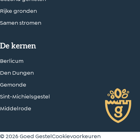
n
n
Rijke gronden
a
a
o
o
Samen stromen
p
p
W
e
De kernen
h
-
a
m
Berlicum
t
a
Den Dungen
s
i
A
l
Gemonde
p
Sint-Michielsgestel
p
Middelrode
© 2026 Goed Gestel
Cookievoorkeuren