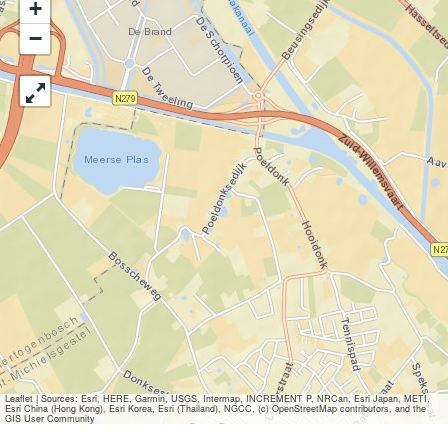
+
−
Leaflet
|
Sources: Esri, HERE, Garmin, USGS, Intermap, INCREMENT P, NRCan, Esri Japan, METI,
Esri China (Hong Kong), Esri Korea, Esri (Thailand), NGCC, (c) OpenStreetMap contributors, and the
GIS User Community