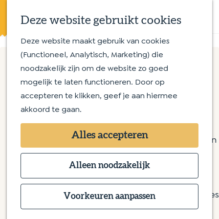
Eten en drinken
K
Z
Op en aan het water
Deze website gebruikt cookies
a
o
M
Streekproducten
a
e
e
Deze website maakt gebruik van cookies
G
Met kinderen
r
k
n
(Functioneel, Analytisch, Marketing) die
a
t
e
u
noodzakelijk zijn om de website zo goed
n
Routes
n
Theetuin op d'n Dijck
mogelijk te laten functioneren. Door op
a
Wandelroutes
accepteren te klikken, geef je aan hiermee
a
Fietsroutes
akkoord te gaan.
r
Theetuin op d'n Dijck
d
Overnachten
Poeldonksedijk 14
Alles accepteren
e
Bijzonder overnachten
5275HK Den Dungen
h
Bed & Breakfast
n
Plan je route
o
Alleen noodzakelijk
Hotel
a
m
Camping
n
a
Route
e
Groepsaccommodaties
a
n
r
E-mail
Voorkeuren aanpassen
p
T
a
a
T
Bel