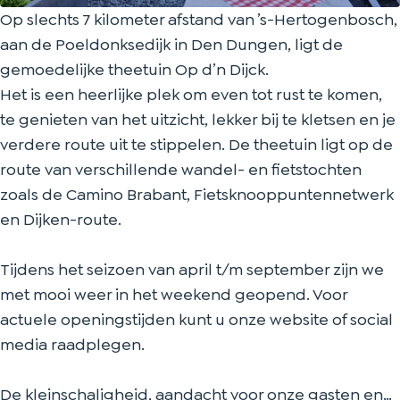
k
j
i
D
k
Op slechts 7 kilometer afstand van ’s-Hertogenbosch,
c
j
i
aan de Poeldonksedijk in Den Dungen, ligt de
k
c
j
gemoedelijke theetuin Op d’n Dijck.
k
c
Het is een heerlijke plek om even tot rust te komen,
k
te genieten van het uitzicht, lekker bij te kletsen en je
verdere route uit te stippelen. De theetuin ligt op de
route van verschillende wandel- en fietstochten
zoals de Camino Brabant, Fietsknooppuntennetwerk
en Dijken-route.
Tijdens het seizoen van april t/m september zijn we
met mooi weer in het weekend geopend. Voor
actuele openingstijden kunt u onze website of social
media raadplegen.
De kleinschaligheid, aandacht voor onze gasten en…