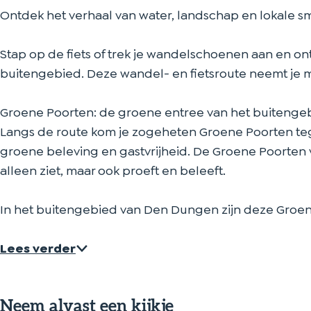
n
n
e
Ontdek het verhaal van water, landschap en lokale 
d
d
l
e
e
i
Stap op de fiets of trek je wandelschoenen aan en on
l
l
n
buitengebied. Deze wandel- en fietsroute neemt je m
i
i
g
n
n
Groene Poorten: de groene entree van het buitenge
g
g
Langs de route kom je zogeheten Groene Poorten teg
groene beleving en gastvrijheid. De Groene Poorten
alleen ziet, maar ook proeft en beleeft.
In het buitengebied van Den Dungen zijn deze Groe
Lees verder
Neem alvast een kijkje