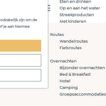
Eten en drinken
K
Z
Op en aan het water
a
o
M
Streekproducten
a
e
e
odzakelijk zijn om de
Met kinderen
r
k
n
ef je aan hiermee
t
e
u
Routes
n
Wandelroutes
Fietsroutes
Overnachten
Bijzonder overnachten
Bed & Breakfast
Hotel
Camping
Groepsaccommodaties