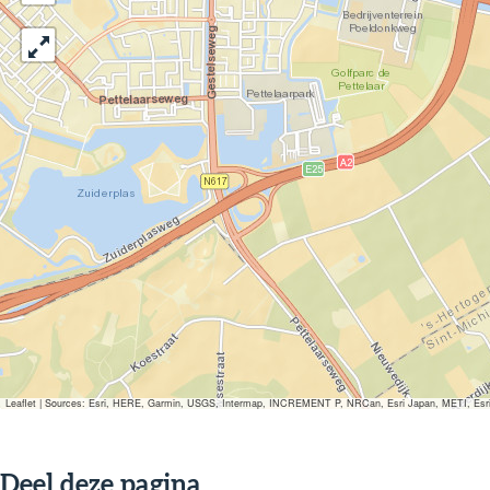
Leaflet
|
Sources: Esri, HERE, Garmin, USGS, Intermap, INCREMENT P, NRCan, Esri Japan, METI, Esri Ch
Deel deze pagina