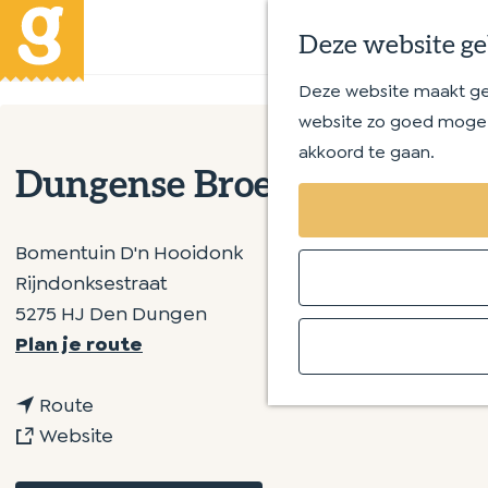
Deze website ge
Deze website maakt gebr
G
website zo goed mogeli
a
akkoord te gaan.
n
Dungense Broek wandeling
a
a
r
Bomentuin D'n Hooidonk
d
Rijndonksestraat
e
5275 HJ Den Dungen
h
n
Plan je route
o
a
m
n
a
Route
e
a
v
r
Website
p
a
a
D