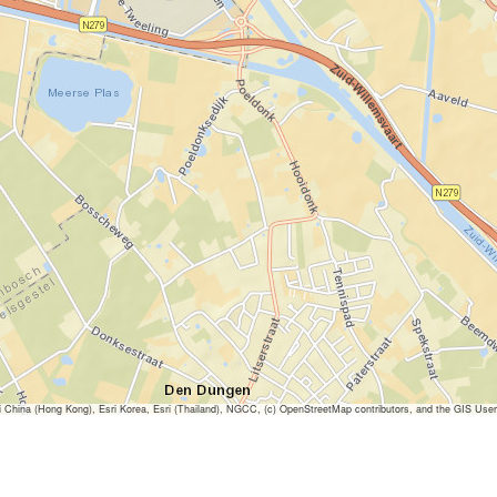
ina (Hong Kong), Esri Korea, Esri (Thailand), NGCC, (c) OpenStreetMap contributors, and the GIS Us