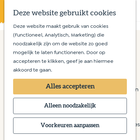
Eten en drinken
K
Z
Op en aan het water
Deze website gebruikt cookies
a
o
M
Streekproducten
a
e
e
Deze website maakt gebruik van cookies
G
Met kinderen
r
k
n
(Functioneel, Analytisch, Marketing) die
a
t
e
u
noodzakelijk zijn om de website zo goed
n
Routes
n
Paradijs van Nu
mogelijk te laten functioneren. Door op
a
Wandelroutes
accepteren te klikken, geef je aan hiermee
a
Fietsroutes
akkoord te gaan.
r
Kleine Molenstraat 8
d
Overnachten
5271TC Sint-Michielsgestel
Alles accepteren
e
Bijzonder overnachten
n
Plan je route
h
Bed & Breakfast
a
o
Alleen noodzakelijk
Hotel
n
a
Route
m
Camping
a
n
r
E-mail
e
Groepsaccommodaties
P
a
a
P
Bel
Voorkeuren aanpassen
p
a
r
a
v
a
Website