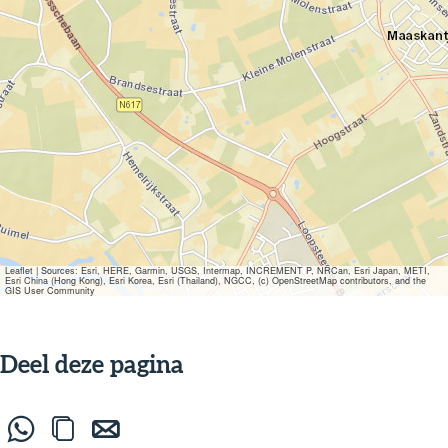
Leaflet
|
Sources: Esri, HERE, Garmin, USGS, Intermap, INCREMENT P, NRCan, Esri Japan, METI,
Esri China (Hong Kong), Esri Korea, Esri (Thailand), NGCC, (c) OpenStreetMap contributors, and the
GIS User Community
Deel deze pagina
D
L
D