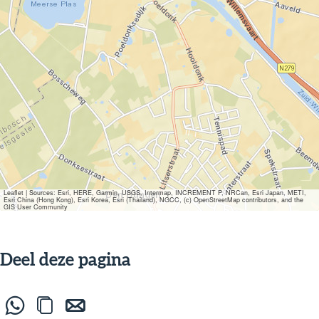
Leaflet
|
Sources: Esri, HERE, Garmin, USGS, Intermap, INCREMENT P, NRCan, Esri Japan, METI,
Esri China (Hong Kong), Esri Korea, Esri (Thailand), NGCC, (c) OpenStreetMap contributors, and the
GIS User Community
Deel deze pagina
D
L
D