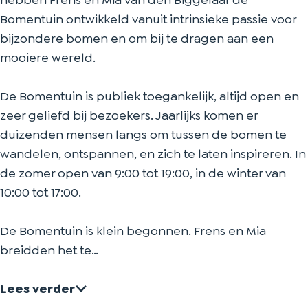
hebben Frens en Mia van den Biggelaar de
n
d
i
o
n
Bomentuin ontwikkeld vanuit intrinsieke passie voor
k
o
d
i
k
bijzondere bomen en om bij te dragen aan een
n
o
d
mooiere wereld.
k
n
o
k
n
De Bomentuin is publiek toegankelijk, altijd open en
k
zeer geliefd bij bezoekers. Jaarlijks komen er
duizenden mensen langs om tussen de bomen te
wandelen, ontspannen, en zich te laten inspireren. In
de zomer open van 9:00 tot 19:00, in de winter van
10:00 tot 17:00.
De Bomentuin is klein begonnen. Frens en Mia
breidden het te…
Lees verder