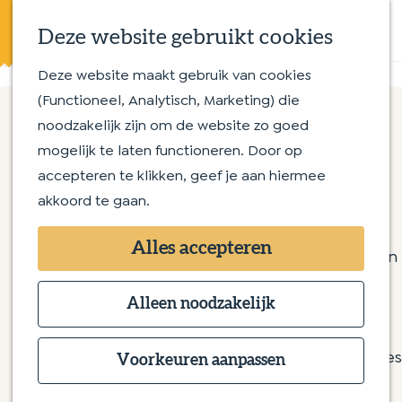
Eten en drinken
K
Z
Op en aan het water
Deze website gebruikt cookies
a
o
M
Streekproducten
a
e
e
Deze website maakt gebruik van cookies
G
Met kinderen
r
k
n
(Functioneel, Analytisch, Marketing) die
a
t
e
u
noodzakelijk zijn om de website zo goed
n
Routes
n
Bomentuin D'n Hooidonk
mogelijk te laten functioneren. Door op
a
Wandelroutes
accepteren te klikken, geef je aan hiermee
a
Fietsroutes
akkoord te gaan.
r
Rijndonksestraat
d
Overnachten
5275 HJ Den Dungen
Alles accepteren
e
Bijzonder overnachten
n
Plan je route
h
Bed & Breakfast
a
o
Alleen noodzakelijk
Hotel
n
a
Route
m
Camping
a
n
r
E-mail
e
Groepsaccommodaties
B
a
a
B
Bel
Voorkeuren aanpassen
p
o
r
a
v
o
Website