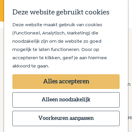
Eten en drinken
K
Z
Op en aan het water
Deze website gebruikt cookies
a
o
M
Streekproducten
a
e
e
Deze website maakt gebruik van cookies
G
Met kinderen
r
k
n
(Functioneel, Analytisch, Marketing) die
a
t
e
u
noodzakelijk zijn om de website zo goed
n
Routes
n
Pizzeria Roma
mogelijk te laten functioneren. Door op
a
Wandelroutes
accepteren te klikken, geef je aan hiermee
a
Fietsroutes
akkoord te gaan.
r
Pizzeria Roma
d
Overnachten
Litserstraat 5
Alles accepteren
e
Bijzonder overnachten
5275 BS Den Dungen
h
Bed & Breakfast
n
Plan je route
o
Alleen noodzakelijk
Hotel
a
m
Camping
n
a
Route
e
Groepsaccommodaties
a
v
r
Website
Voorkeuren aanpassen
p
a
a
P